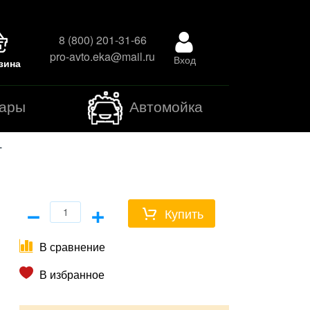
8 (800) 201-31-66
pro-avto.eka@mail.ru
Вход
зина
уары
Автомойка
T
−
+
Купить