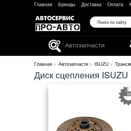
Главная
Бренды
Доставка
Оплата
Автозапчасти
Главная
Автозапчасти
ISUZU
Трансм
Д
и
с
к
с
ц
е
п
л
е
н
и
я
I
S
U
Z
U