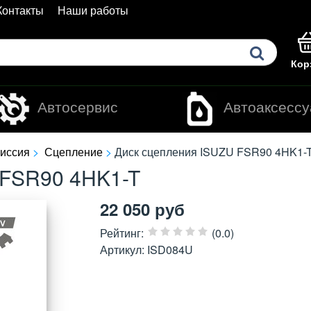
Контакты
Наши работы
Кор
Автосервис
Автоаксесс
иссия
Сцепление
Диск сцепления ISUZU FSR90 4HK1-
F
S
R
9
0
4
H
K
1
-
T
22 050
руб
Рейтинг
:
(0.0)
Артикул
:
ISD084U